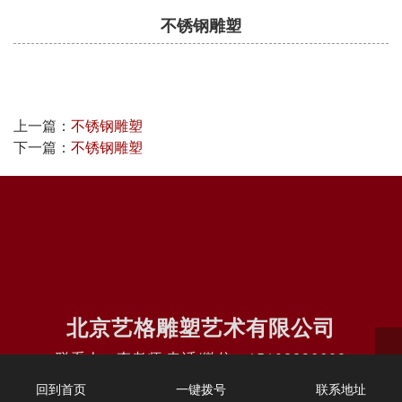
不锈钢雕塑
上一篇：
不锈钢雕塑
下一篇：
不锈钢雕塑
北京艺格雕塑艺术有限公司
联系人：李老师 电话/微信：15102236608
地址：北京上街区科学大道与淮阳路交汇北500米路南
回到首页
一键拨号
联系地址
本站由
维护和推广
鹊起科技